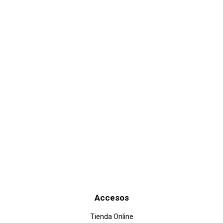
Suscribite
Recibe nuestras ofertas...
Es tu momento de comprar al mejor precio!
Enviar
Accesos
Tienda Online