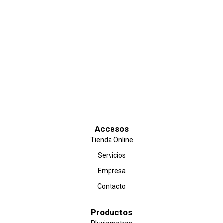
Rosario – Santa Fe.
Argentina – CP: 2000
Soluciones Digitales –
Clicting Marketing uP
©
Accesos
Tienda Online
Servicios
Empresa
Contacto
Productos