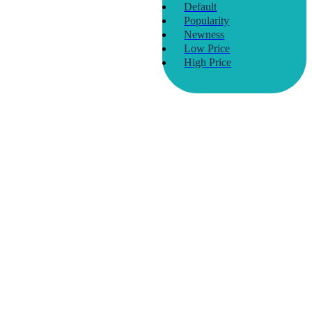
Default
Popularity
Newness
Low Price
High Price