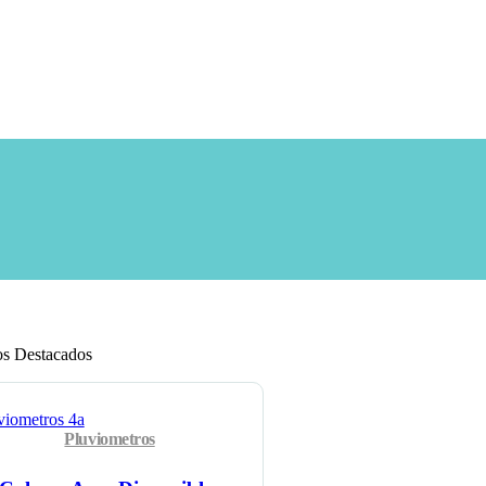
os Destacados
Pluviometros