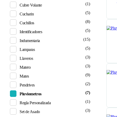
(1)
Cubre Volante
(5)
Cucharin
(8)
Cuchillos
(5)
Identificadores
(15)
Indumentaria
(5)
Lamparas
(3)
Llaveros
(3)
Matero
(9)
Mates
(2)
Pendrives
(7)
Pluviometros
(1)
Regla Personalizada
(3)
Set de Asado