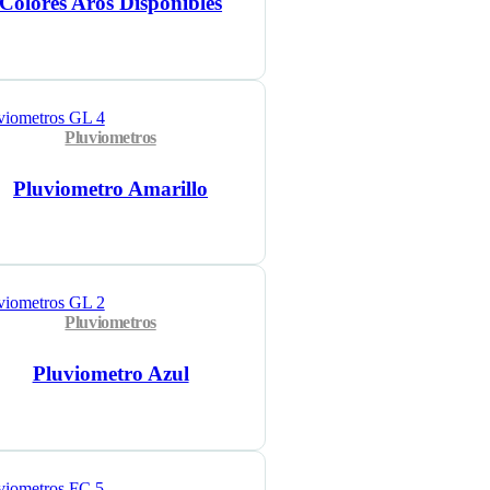
Colores Aros Disponibles
Pluviometros
Pluviometro Amarillo
Pluviometros
Pluviometro Azul