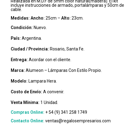
Realizada en M.D.F de 5mm color natural(madera). El kit
incluye instrucciones de armado, portalámparas y 50cm de
cable.
Medidas: Ancho:
25cm –
Alto:
23cm.
Condición:
Nuevo.
País:
Argentina.
Ciudad / Provincia:
Rosario, Santa Fe.
Entrega:
Acordar con el cliente.
Marca:
Alumeon – Lámparas Con Estilo Propio.
Modelo:
Lampara Hera.
Costo de Envío:
A convenir.
Venta Mínima:
1 Unidad.
Compras Online:
+ 54 (9) 341 258 1749
Contacto Online:
ventas@regalosempresarios.com