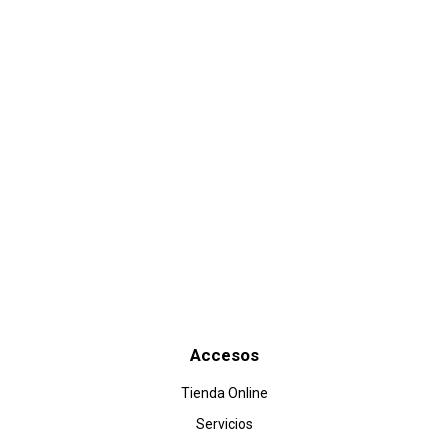
Recibe nuestras ofertas...
Es tu momento de comprar al mejor precio!
Enviar
Accesos
Tienda Online
Servicios