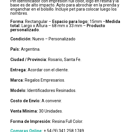
Pin identificador con impresión full color, logo en resina y la
base es de alto impacto. Apto para abrochar en la prenda y
enganchar en el bolsillo. Incluye pet para colocar luego los
nombres.
Forma
: Rectangular –
Espacio para logo:
15mm –
Medida
total:
Largo x Altura – 68 mm x 33 mm –
Producto
personalizado
.
Condición:
Nuevo – Personalizado
País:
Argentina.
Ciudad / Provincia:
Rosario, Santa Fe.
Entrega:
Acordar con el cliente.
Marca:
Regalos Empresarios.
Modelo:
Identificadores Resinados.
Costo de Envío:
A convenir.
Venta Mínima:
30 Unidades.
Forma de Impresión:
Resina Full Color.
Compras Online:
+ 54 (9) 341 258 1749