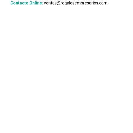
Contacto Online:
ventas@regalosempresarios.com
Suscribite
Recibe nuestras ofertas...
Es tu momento de comprar al mejor precio!
Enviar