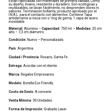
Están fabricadas con materiales de primera calidad; Como
su diseño, liviano, resistente y duradero. Son ecológicas y
reutilizables, se lavan fácilmente, no desprenden olores ni
sabores. Terminación brillante, producto aprobado por el
I.N.A.L. para el contacto con alimentos. Contiene Tapa
antiderrame a rosca con o ‘ring de goma, 1 capa de acero
inoxidable.
Material:
Aluminio –
Capacidad:
750 ml. –
Medidas:
25 cm
alto – 7,3 cm diámetro.
Condición:
Nuevo – Personalizado.
País:
Argentina.
Ciudad / Provincia:
Rosario, Santa Fe.
Entrega:
Acordar con el cliente.
Marca:
Regalos Empresarios.
Modelo:
Botella Eco Friendly.
Costo de Envío:
A convenir.
Venta Mínima:
30 Unidades.
Forma de Impresión:
Grabado Laser.