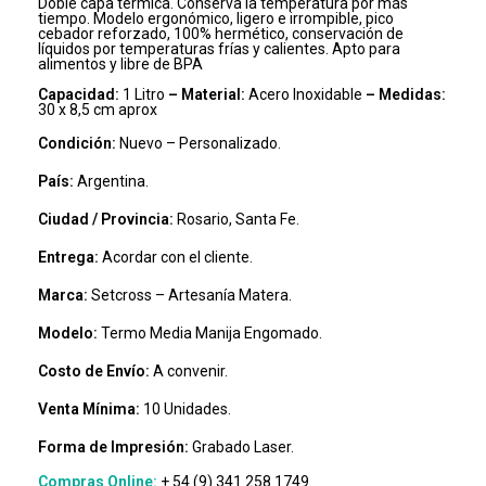
Doble capa térmica. Conserva la temperatura por más
tiempo. Modelo ergonómico, ligero e irrompible, pico
cebador reforzado, 100% hermético, conservación de
líquidos por temperaturas frías y calientes. Apto para
alimentos y libre de BPA
Capacidad:
1 Litro
–
Material:
Acero Inoxidable
– Medidas:
30 x 8,5 cm aprox
Condición:
Nuevo – Personalizado.
País:
Argentina.
Ciudad / Provincia:
Rosario, Santa Fe.
Entrega:
Acordar con el cliente.
Marca:
Setcross – Artesanía Matera.
Modelo:
Termo Media Manija Engomado.
Costo de Envío:
A convenir.
Venta Mínima:
10 Unidades.
Forma de Impresión:
Grabado Laser.
Compras Online:
+ 54 (9) 341 258 1749