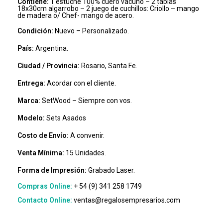
Contiene:
1 estuche 100% cuero vacuno – 2 tablas
18x30cm algarrobo – 2 juego de cuchillos: Criollo – mango
de madera o/ Chef- mango de acero.
Condición:
Nuevo – Personalizado.
País:
Argentina.
Ciudad / Provincia:
Rosario, Santa Fe.
Entrega:
Acordar con el cliente.
Marca:
SetWood – Siempre con vos.
Modelo:
Sets Asados
Costo de Envío:
A convenir.
Venta Mínima:
15 Unidades.
Forma de Impresión:
Grabado Laser.
Compras Online:
+ 54 (9) 341 258 1749
Contacto Online:
ventas@regalosempresarios.com