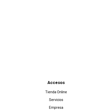
Recibe nuestras ofertas...
Es tu momento de comprar al mejor precio!
Enviar
Accesos
Tienda Online
Servicios
Empresa