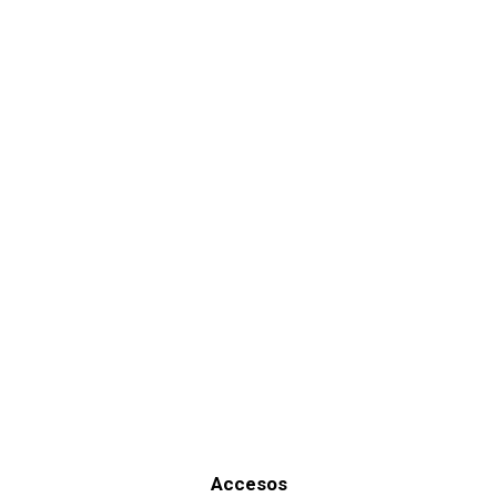
Suscribite
Recibe nuestras ofertas...
Es tu momento de comprar al mejor precio!
Enviar
Accesos