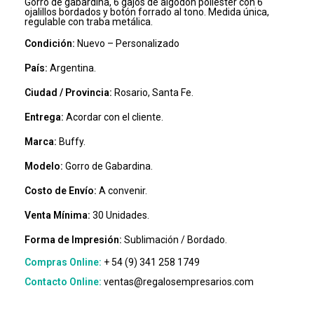
Gorro de gabardina, 6 gajos de algodón poliéster con 6
ojalillos bordados y botón forrado al tono. Medida única,
regulable con traba metálica.
Condición:
Nuevo – Personalizado
País:
Argentina.
Ciudad / Provincia:
Rosario, Santa Fe.
Entrega:
Acordar con el cliente.
Marca:
Buffy.
Modelo:
Gorro de Gabardina.
Costo de Envío:
A convenir.
Venta Mínima:
30 Unidades.
Forma de Impresión:
Sublimación / Bordado.
Compras Online:
+ 54 (9) 341 258 1749
Contacto Online:
ventas@regalosempresarios.com