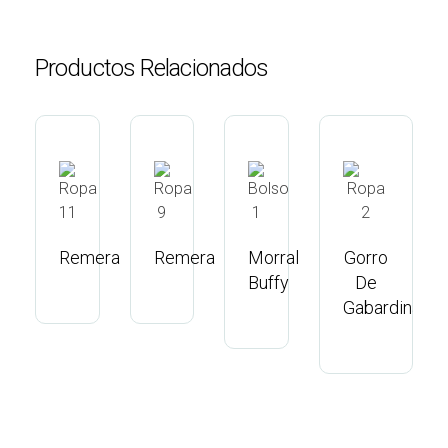
Productos Relacionados
Remera
Remera
Morral
Gorro
P
Buffy
De
Gabardina