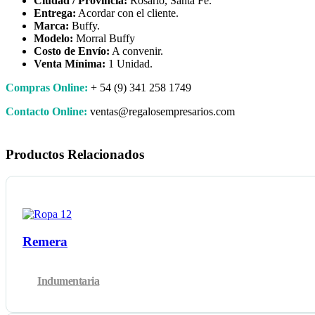
Ciudad / Provincia:
Rosario, Santa Fe.
Entrega:
Acordar con el cliente.
Marca:
Buffy.
Modelo:
Morral Buffy
Costo de Envío:
A convenir.
Venta Mínima:
1 Unidad.
Compras Online:
+ 54 (9) 341 258 1749
Contacto Online:
ventas@regalosempresarios.com
Productos Relacionados
Remera
Indumentaria