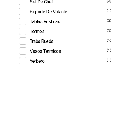
(3)
Set De Chef
(1)
Soporte De Volante
(2)
Tablas Rusticas
(3)
Termos
(3)
Traba Rueda
(2)
Vasos Termicos
(1)
Yerbero
Suscribite
Recibe nuestras ofertas...
Es tu momento de comprar al mejor precio!