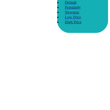
Default
Popularity
Newness
Low Price
High Price