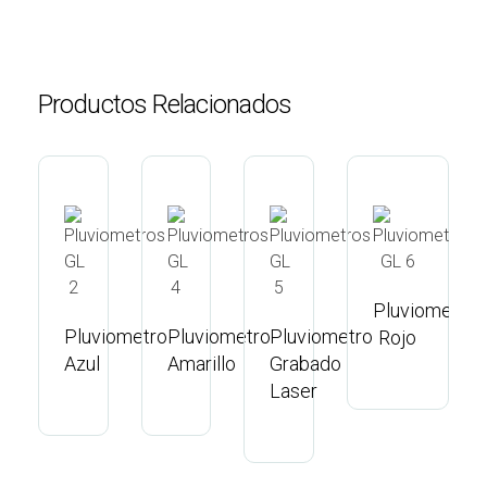
Productos Relacionados
Pluviometro
Pluviometro
Pluviometro
Pluviometro
P
Rojo
Azul
Amarillo
Grabado
V
Laser