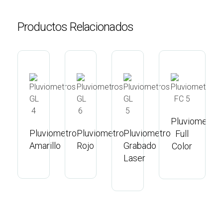
Productos Relacionados
Pluviometro
Pluviometro
Pluviometro
Pluviometro
P
Full
Amarillo
Rojo
Grabado
V
Color
Laser