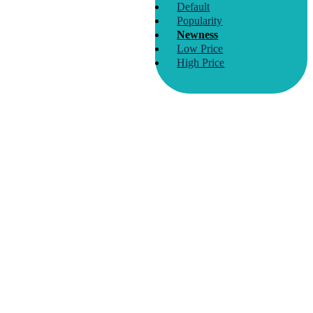
Default
Popularity
Newness
Low Price
High Price