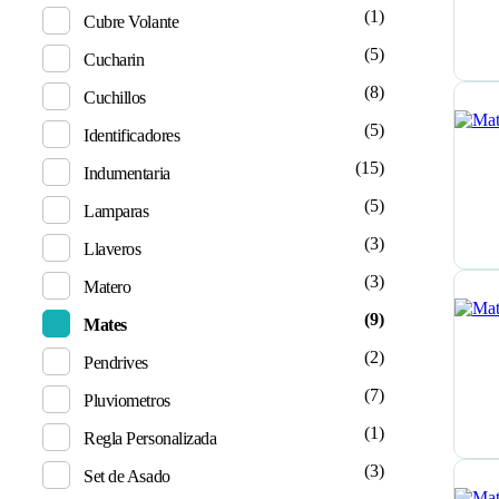
(1)
Cubre Volante
(5)
Cucharin
(8)
Cuchillos
(5)
Identificadores
(15)
Indumentaria
(5)
Lamparas
(3)
Llaveros
(3)
Matero
(9)
Mates
(2)
Pendrives
(7)
Pluviometros
(1)
Regla Personalizada
(3)
Set de Asado