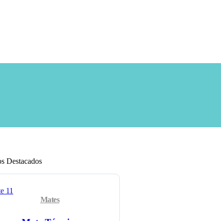
os Destacados
Mates