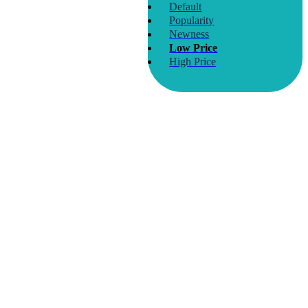
Default
Popularity
Newness
Low Price
High Price